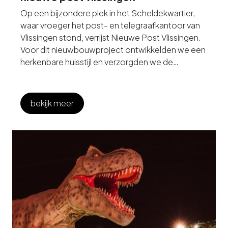
Op een bijzondere plek in het Scheldekwartier,
waar vroeger het post- en telegraafkantoor van
Vlissingen stond, verrijst Nieuwe Post Vlissingen.
Voor dit nieuwbouwproject ontwikkelden we een
herkenbare huisstijl en verzorgden we de
volledige communicatie rondom de verkoop.
Van de website tot verkoopevenementen,
campagnes en nieuwsbrieven: alle middelen
bekijk meer
vertellen samen één herkenbaar verhaal.