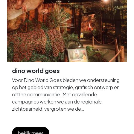
dino world goes
Voor Dino World Goes bieden we ondersteuning
op het gebied van strategie, grafisch ontwerp en
offline communicatie. Met opvallende
campagnes werken we aan de regionale
zichtbaarheid, vergroten we de
naamsbekendheid en brengen we het grootste
indoor dinopark van Nederland onder de
aandacht bij gezinnen en andere relevante
bekijk meer