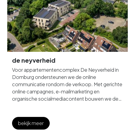
de neyverheid
Voor appartementencomplex De Neyverheid in
Domburg ondersteunen we de online
communicatie rondom de verkoop. Met gerichte
online campagnes, e-mailmarketing en
organische socialmediacontent bouwen we de
belangstelling voor het project op en stimuleren
we potentiële kopers om zich aan te melden voor
het verkoopevenement.
bekijk meer