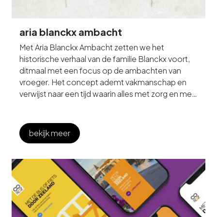
aria blanckx ambacht
Met Aria Blanckx Ambacht zetten we het
historische verhaal van de familie Blanckx voort,
ditmaal met een focus op de ambachten van
vroeger. Het concept ademt vakmanschap en
verwijst naar een tijd waarin alles met zorg en met
de hand werd gemaakt. Van de eerste schets tot
het verkoopevenement: in elk onderdeel van de
campagne stond het thema ambacht centraal.
bekijk meer