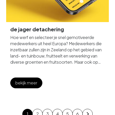
de jager detachering
Hoe werf en selecteer je snel gemotiveerde
medewerkers uit heel Europa? Medewerkers die
inzetbaar zullen zijn in Zeeland op het gebied van
land- en tuinbouw, fruitteelt en verwerking van
diverse groenten en fruitsoorten. Maar ook op
gebied van vis, schaal- en schelpdieren, metaal
en recycling.
bekijk meer
1
2
3
4
5
6