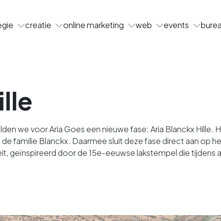
egie
creatie
online marketing
web
events
bure
lle
elden we voor Aria Goes een nieuwe fase: Aria Blanckx Hill
 de familie Blanckx. Daarmee sluit deze fase direct aan op he
teit, geïnspireerd door de 15e-eeuwse lakstempel die tijde