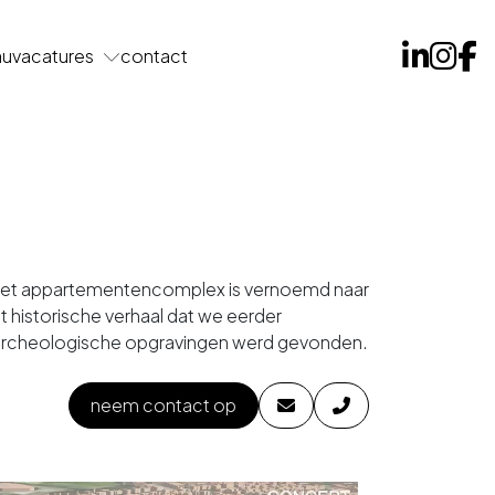
au
vacatures
contact
e. Het appartementencomplex is vernoemd naar
t historische verhaal dat we eerder
ns archeologische opgravingen werd gevonden.
neem contact op