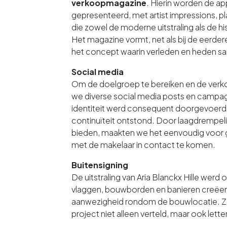
verkoopmagazine
. Hierin worden de a
gepresenteerd, met artist impressions, p
die zowel de moderne uitstraling als de 
Het magazine vormt, net als bij de eerdere
het concept waarin verleden en heden 
Social media
Om de doelgroep te bereiken en de verko
we diverse social media posts en campag
identiteit werd consequent doorgevoerd
continuïteit ontstond. Door laagdrempe
bieden, maakten we het eenvoudig voor 
met de makelaar in contact te komen.
Buitensigning
De uitstraling van Aria Blanckx Hille werd 
vlaggen, bouwborden en banieren creëer
aanwezigheid rondom de bouwlocatie. Zo
project niet alleen verteld, maar ook lette