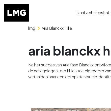
klantverhalen
strat
Skip naar het menu
Skip naar de content
lmg
Aria Blanckx Hille
aria blanckx hi
Na het succes van Aria fase Blanckx ontwikk
de nabijgelegen terp Hille, ooit eigendom van
vertaalden naar een complete visuele identi