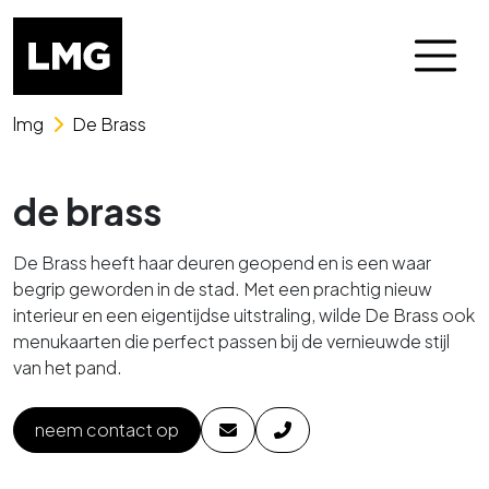
Skip naar het menu
Skip naar de content
lmg
De Brass
de brass
De Brass heeft haar deuren geopend en is een waar
begrip geworden in de stad. Met een prachtig nieuw
interieur en een eigentijdse uitstraling, wilde De Brass ook
menukaarten die perfect passen bij de vernieuwde stijl
van het pand.
neem contact op