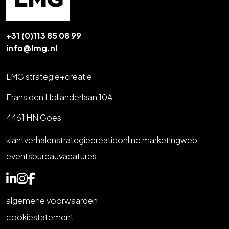
+31 (0)113 85 08 99
info@lmg.nl
LMG strategie+creatie
Frans den Hollanderlaan 10A
4461 HN Goes
klantverhalen
strategie
creatie
online marketing
web
events
bureau
vacatures
algemene voorwaarden
cookiestatement