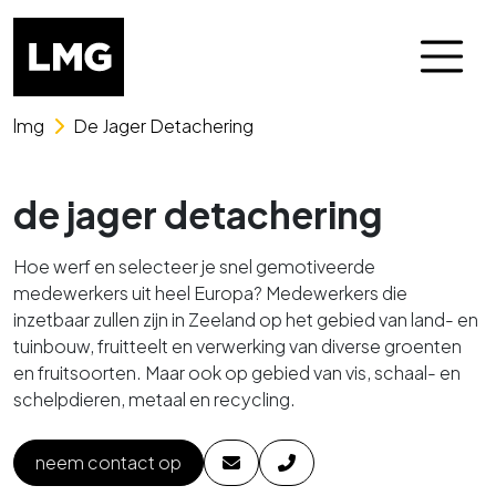
Skip naar het menu
Skip naar de content
lmg
De Jager Detachering
de jager detachering
Hoe werf en selecteer je snel gemotiveerde
medewerkers uit heel Europa? Medewerkers die
inzetbaar zullen zijn in Zeeland op het gebied van land- en
tuinbouw, fruitteelt en verwerking van diverse groenten
en fruitsoorten. Maar ook op gebied van vis, schaal- en
schelpdieren, metaal en recycling.
neem contact op