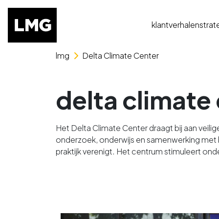
klantverhalen
strat
Skip naar het menu
Skip naar de content
lmg
Delta Climate Center
delta climate
Het Delta Climate Center draagt bij aan veil
onderzoek, onderwijs en samenwerking met be
praktijk verenigt. Het centrum stimuleert o