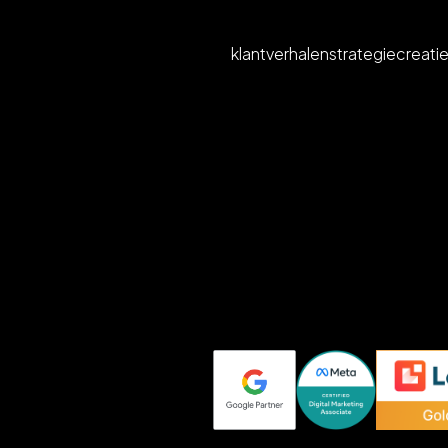
klantverhalen
strategie
creati