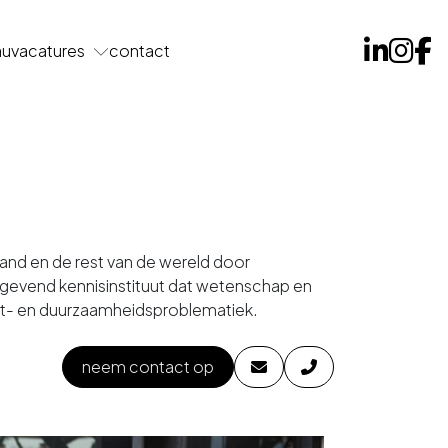
au
vacatures
contact
land en de rest van de wereld door
ngevend kennisinstituut dat wetenschap en
aat- en duurzaamheidsproblematiek.
neem contact op