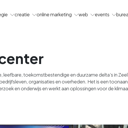
egie
creatie
online marketing
web
events
bure
 center
ige, leefbare, toekomstbestendige en duurzame delta’s in Zee
drijfsleven, organisaties en overheden. Het is een toonaa
nderzoek en onderwijs en werkt aan oplossingen voor de klim