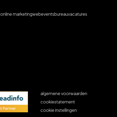
e
online marketing
web
events
bureau
vacatures
algemene voorwaarden
cookiestatement
cookie instellingen