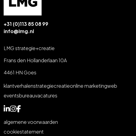
+31 (0)113 85 08 99
info@lmg.nl
LMG strategie+creatie
Frans den Hollanderlaan 10A
4461 HN Goes
klantverhalen
strategie
creatie
online marketing
web
events
bureau
vacatures
algemene voorwaarden
cookiestatement