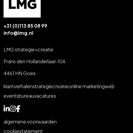
+31 (0)113 85 08 99
info@lmg.nl
LMG strategie+creatie
Frans den Hollanderlaan 10A
4461 HN Goes
klantverhalen
strategie
creatie
online marketing
web
events
bureau
vacatures
algemene voorwaarden
cookiestatement