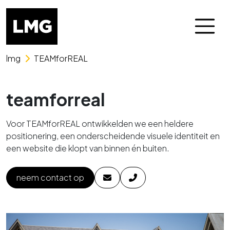
Skip naar het menu
Skip naar de content
lmg
TEAMforREAL
teamforreal
Voor TEAMforREAL ontwikkelden we een heldere
positionering, een onderscheidende visuele identiteit en
een website die klopt van binnen én buiten.
neem contact op