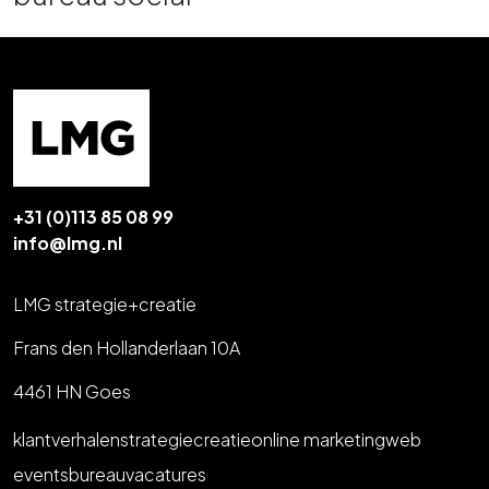
+31 (0)113 85 08 99
info@lmg.nl
LMG strategie+creatie
Frans den Hollanderlaan 10A
4461 HN Goes
klantverhalen
strategie
creatie
online marketing
web
events
bureau
vacatures