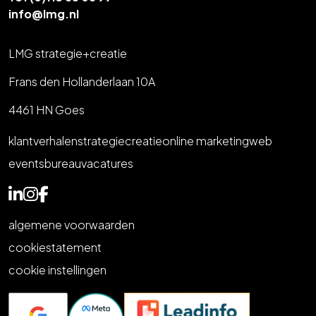
info@lmg.nl
LMG strategie+creatie
Frans den Hollanderlaan 10A
4461 HN Goes
klantverhalen
strategie
creatie
online marketing
web
events
bureau
vacatures
algemene voorwaarden
cookiestatement
cookie instellingen