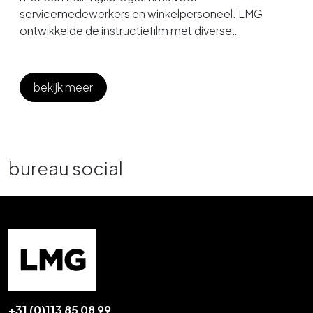
servicemedewerkers en winkelpersoneel. LMG
ontwikkelde de instructiefilm met diverse
geacteerde scenes die duidelijk maken wat TUI van
het personeel verwacht.
bekijk meer
bureau social
+31 (0)113 85 08 99