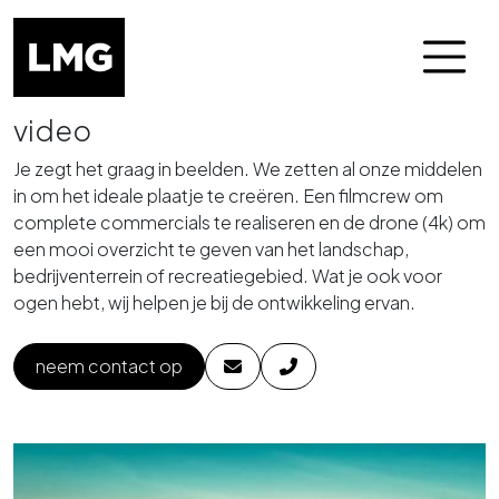
video
Skip naar het menu
Skip naar de content
Je zegt het graag in beelden. We zetten al onze middelen
in om het ideale plaatje te creëren. Een filmcrew om
complete commercials te realiseren en de drone (4k) om
een mooi overzicht te geven van het landschap,
bedrijventerrein of recreatiegebied. Wat je ook voor
ogen hebt, wij helpen je bij de ontwikkeling ervan.
neem contact op