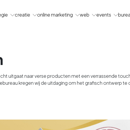
egie
creatie
online marketing
web
events
bure
n
ht uitgaat naar verse producten met een verrassende touch, 
mebureau kregen wij de uitdaging om het grafisch ontwerp t