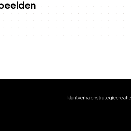
beelden
klantverhalen
strategie
creati