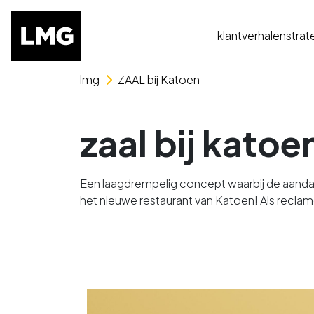
klantverhalen
strat
Skip naar het menu
Skip naar de content
lmg
ZAAL bij Katoen
zaal bij katoe
Een laagdrempelig concept waarbij de aandac
het nieuwe restaurant van Katoen! Als recla