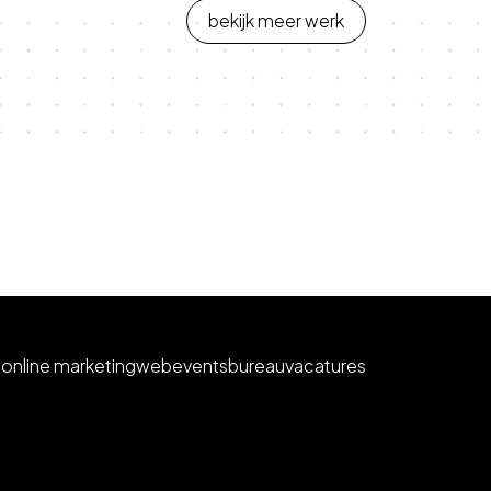
bekijk meer werk
e
online marketing
web
events
bureau
vacatures