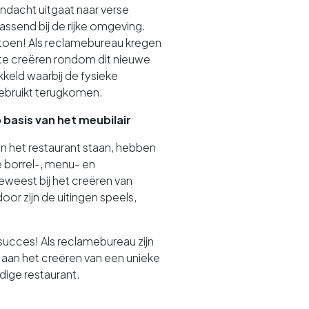
ndacht uitgaat naar verse
ssend bij de rijke omgeving.
atoen! Als reclamebureau kregen
 te creëren rondom dit nieuwe
eld waarbij de fysieke
gebruikt terugkomen.
basis van het meubilair
in het restaurant staan, hebben
e borrel-, menu- en
eweest bij het creëren van
or zijn de uitingen speels,
succes! Als reclamebureau zijn
 aan het creëren van een unieke
ldige restaurant.