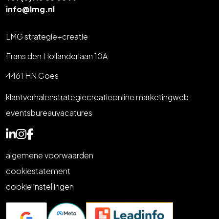
info@lmg.nl
LMG strategie+creatie
Frans den Hollanderlaan 10A
4461 HN Goes
klantverhalen
strategie
creatie
online marketing
web
events
bureau
vacatures
algemene voorwaarden
cookiestatement
cookie instellingen