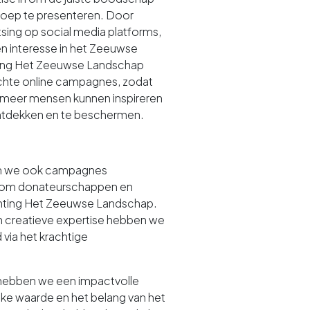
groep te presenteren. Door
tsing op social media platforms,
n interesse in het Zeeuwse
hting Het Zeeuwse Landschap
chte online campagnes, zodat
 meer mensen kunnen inspireren
ontdekken en te beschermen.
en we ook campagnes
d om donateurschappen en
hting Het Zeeuwse Landschap.
n creatieve expertise hebben we
ia het krachtige
hebben we een impactvolle
ke waarde en het belang van het