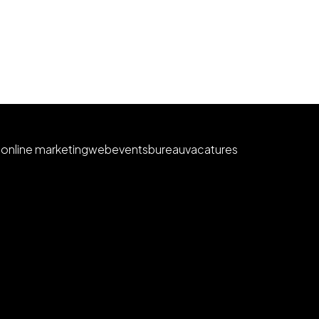
e
online marketing
web
events
bureau
vacatures