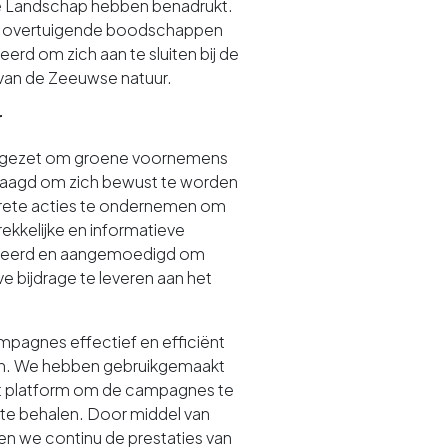
e Landschap hebben benadrukt.
en overtuigende boodschappen
rd om zich aan te sluiten bij de
 van de Zeeuwse natuur.
r
gezet om groene voornemens
daagd om zich bewust te worden
crete acties te ondernemen om
rekkelijke en informatieve
ireerd en aangemoedigd om
 bijdrage te leveren aan het
pagnes effectief en efficiënt
en. We hebben gebruikgemaakt
et platform om de campagnes te
 te behalen. Door middel van
n we continu de prestaties van