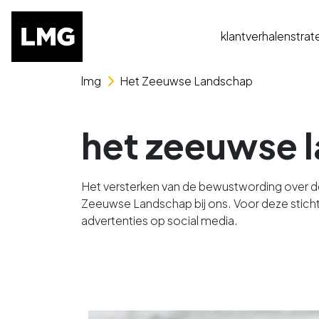
klantverhalen
strat
Skip naar het menu
Skip naar de content
lmg
Het Zeeuwse Landschap
het zeeuwse 
Het versterken van de bewustwording over d
Zeeuwse Landschap bij ons. Voor deze stichti
advertenties op social media.