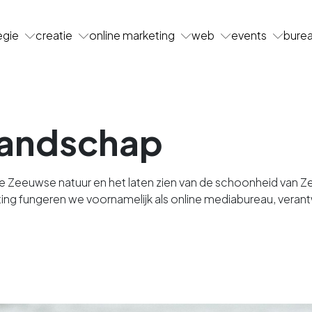
egie
creatie
online marketing
web
events
bure
landschap
e Zeeuwse natuur en het laten zien van de schoonheid van 
ng fungeren we voornamelijk als online mediabureau, verantw