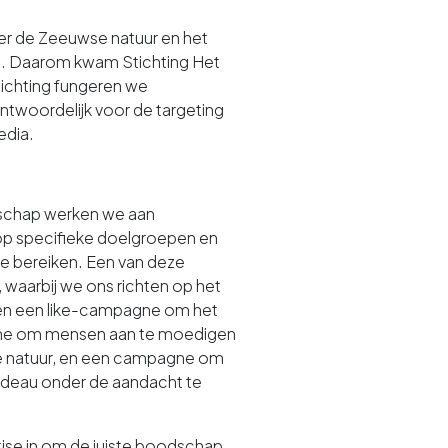
er de Zeeuwse natuur en het
d. Daarom kwam Stichting Het
ichting fungeren we
ntwoordelijk voor de targeting
edia.
schap werken we aan
op specifieke doelgroepen en
te bereiken. Een van deze
waarbij we ons richten op het
ren een like-campagne om het
agne om mensen aan te moedigen
e natuur, en een campagne om
adeau onder de aandacht te
ise in om de juiste boodschap