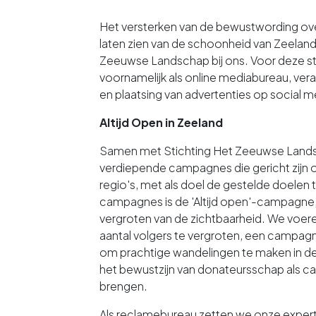
Het versterken van de bewustwording ov
laten zien van de schoonheid van Zeelan
Zeeuwse Landschap bij ons. Voor deze st
voornamelijk als online mediabureau, vera
en plaatsing van advertenties op social m
Altijd Open in Zeeland
Samen met Stichting Het Zeeuwse Land
verdiepende campagnes die gericht zijn 
regio's, met als doel de gestelde doelen 
campagnes is de 'Altijd open'-campagne, 
vergroten van de zichtbaarheid. We voe
aantal volgers te vergroten, een camp
om prachtige wandelingen te maken in d
het bewustzijn van donateursschap als c
brengen.
Als reclamebureau zetten we onze expert