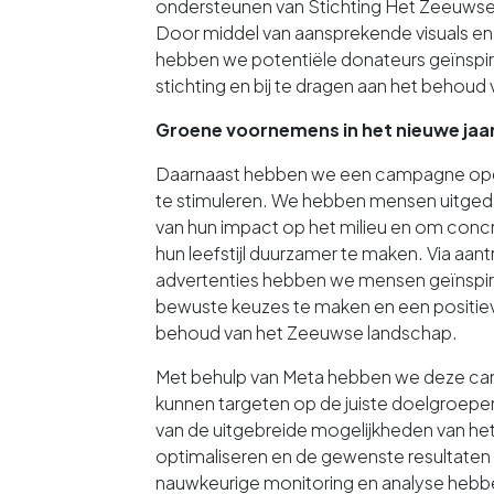
ondersteunen van Stichting Het Zeeuws
Door middel van aansprekende visuals 
hebben we potentiële donateurs geïnspiree
stichting en bij te dragen aan het behoud
Groene voornemens in het nieuwe jaa
Daarnaast hebben we een campagne op
te stimuleren. We hebben mensen uitge
van hun impact op het milieu en om con
hun leefstijl duurzamer te maken. Via aant
advertenties hebben we mensen geïnsp
bewuste keuzes te maken en een positieve
behoud van het Zeeuwse landschap.
Met behulp van Meta hebben we deze cam
kunnen targeten op de juiste doelgroep
van de uitgebreide mogelijkheden van h
optimaliseren en de gewenste resultaten
nauwkeurige monitoring en analyse hebbe